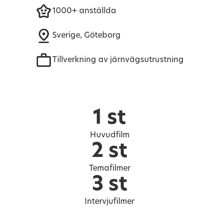
1000+ anställda
Sverige, Göteborg
Tillverkning av järnvägsutrustning
1 st
Huvudfilm
2 st
Temafilmer
3 st
Intervjufilmer