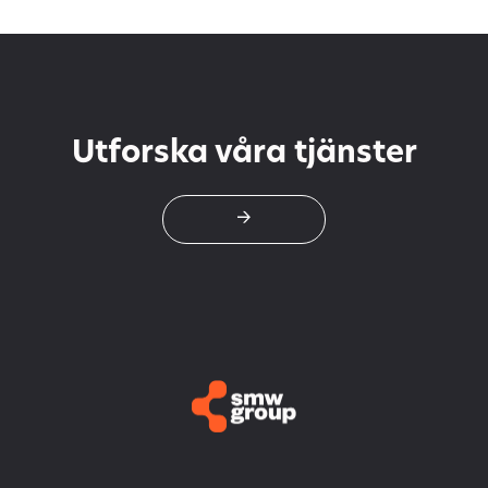
Omfattande employer
branding-kampanj för att
stärka arbetsgivarvarumärket
GK i hela Norden.
Utforska våra tjänster
->