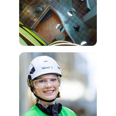
data & IT.
Stampen Media
- tech edition.
Filmprojekt och
rekryteringskampanj mot IT-
personer för en av Sveriges
ledande mediekoncerner.