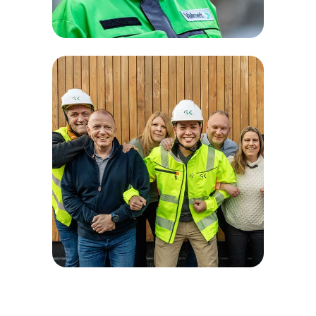
Valmet - formar
framtiden.
Intensiv rekryteringskampanj
på tio veckor riktat mot
ingenjörer.
GK – handlingar som
räknas.