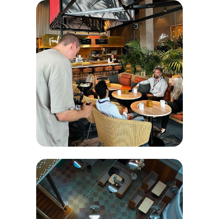
Epical - trust-
makers.
Film- och employer
brandingprojekt med fokus på
att rekrytera personal inom