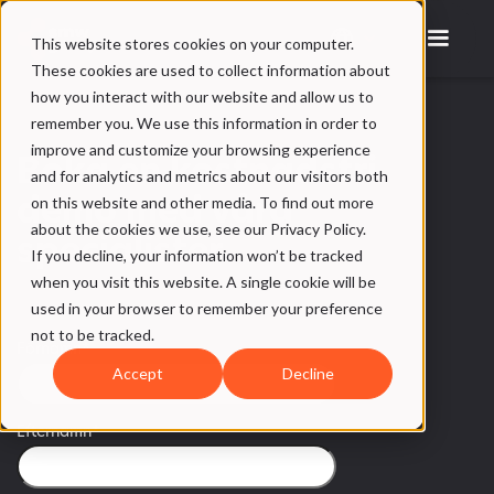
This website stores cookies on your computer.
These cookies are used to collect information about
how you interact with our website and allow us to
remember you. We use this information in order to
improve and customize your browsing experience
Boka en kostnadsfri
and for analytics and metrics about our visitors both
on this website and other media. To find out more
demo med våra
about the cookies we use, see our Privacy Policy.
specialister
If you decline, your information won’t be tracked
when you visit this website. A single cookie will be
used in your browser to remember your preference
not to be tracked.
Förnamn
*
Accept
Decline
Efternamn
*