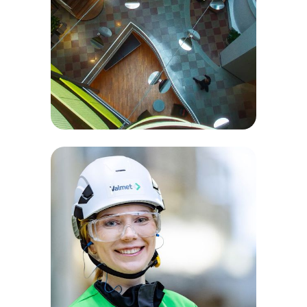
data & IT.
Stampen Media
- tech edition.
Filmprojekt och
rekryteringskampanj mot IT-
personer för en av Sveriges
ledande mediekoncerner.