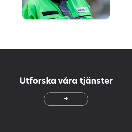
Valmet - formar
framtiden.
Intensiv rekryteringskampanj
på tio veckor riktat mot
ingenjörer.
Utforska våra tjänster
->