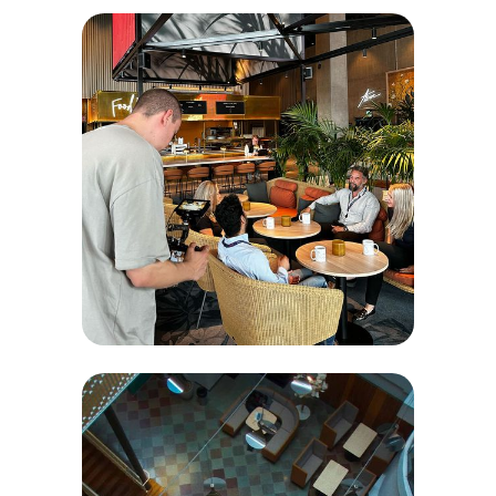
Epical - trust-
makers.
Film- och employer
brandingprojekt med fokus på
att rekrytera personal inom