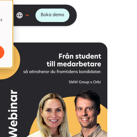
Boka demo
cs