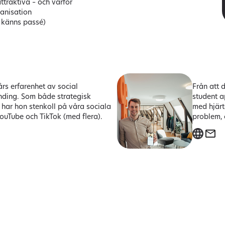
ttraktiva – och varför
ganisation
m känns passé)
års erfarenhet av social
Från att 
nding. Som både strategisk
student 
 har hon stenkoll på våra sociala
med hjärt
YouTube och TikTok (med flera).
problem, o
Förnamn
*