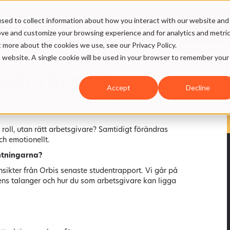
sed to collect information about how you interact with our website and
nster
Case
Vårt DNA
SMW Hub
ove and customize your browsing experience and for analytics and metri
t more about the cookies we use, see our Privacy Policy.
is website. A single cookie will be used in your browser to remember your
 medarbetare
Accept
Decline
 roll, utan rätt arbetsgivare? Ta del av värdefulla
 roll, utan rätt arbetsgivare? Samtidigt förändras
ch emotionellt.
ntningarna?
insikter från Orbis senaste studentrapport. Vi går på
ens talanger och hur du som arbetsgivare kan ligga