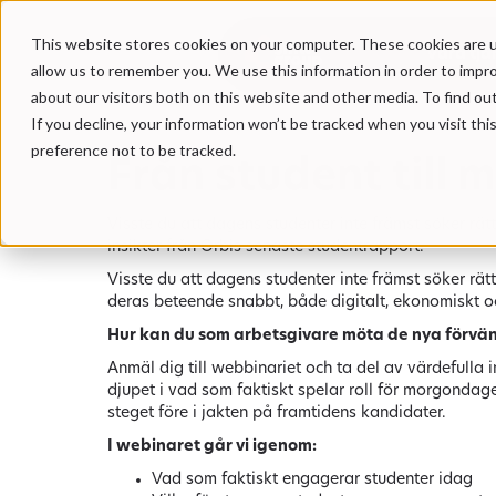
This website stores cookies on your computer. These cookies are u
Våra tjä
allow us to remember you. We use this information in order to impr
about our visitors both on this website and other media. To find ou
If you decline, your information won’t be tracked when you visit th
preference not to be tracked.
Från student till
Visste du att dagens studenter inte främst söker rätt
insikter från Orbis senaste studentrapport.
Visste du att dagens studenter inte främst söker rätt
deras beteende snabbt, både digitalt, ekonomiskt o
Hur kan du som arbetsgivare möta de nya förvä
Anmäl dig till webbinariet och ta del av värdefulla 
djupet i vad som faktiskt spelar roll för morgondag
steget före i jakten på framtidens kandidater.
I webinaret går vi igenom:
Vad som faktiskt engagerar studenter idag