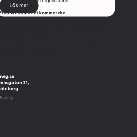
använda direkt i din organisation.
Läs mer
Efter webbinariet kommer du:
Ha en bättre förståelse för hur du bör tänka när du
utformar tjänstebeskrivningar och erbjudanden vid
rekrytering av Generation Z.
Få en djupare insikt i unga arbetstagares digitala
beteenden: var de spenderar tid och hur vi bäst når
dem på olika kanaler.
Lämna med en tydlig action-plan.
mwg.se
mnsgatan 21,
Göteborg
Privacy