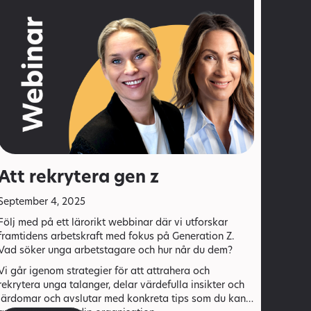
Att rekrytera gen z
September 4, 2025
Följ med på ett lärorikt webbinar där vi utforskar
framtidens arbetskraft med fokus på Generation Z.
Vad söker unga arbetstagare och hur når du dem?
Vi går igenom strategier för att attrahera och
rekrytera unga talanger, delar värdefulla insikter och
lärdomar och avslutar med konkreta tips som du kan