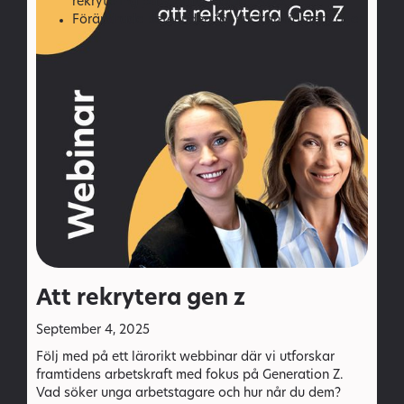
rekrytering på sociala medier 2025.
Förändrade beteenden för hur kandidater väljer
arbetsgivare.
Varför autenticitet har blivit en konkurrensfördel,
inte en risk.
Hur ni kan arbeta under 2026 för att lyckas med
era rekryteringsinsatser på sociala medier.
Att rekrytera gen z
September 4, 2025
Följ med på ett lärorikt webbinar där vi utforskar
framtidens arbetskraft med fokus på Generation Z.
Vad söker unga arbetstagare och hur når du dem?