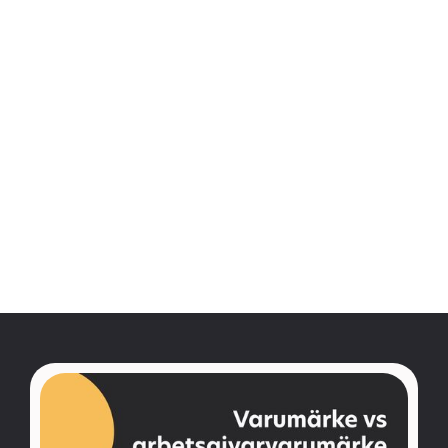
Jag bekräftar härmed att jag har läst och förstått SMW
Groups integritetspolicy. Jag är medveten om att SMW
Group behandlar mina personuppgifter i enlighet med de
villkor som anges i integritetspolicyn, inklusive till exempel
e-postkommunikation och lagring av personuppgifter.
Jag bekräftar
*
Skicka