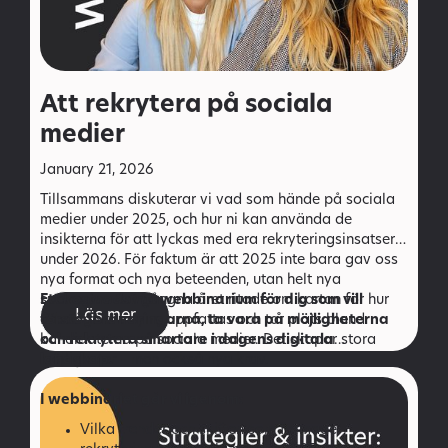
Att rekrytera på sociala
medier
January 21, 2026
Tillsammans diskuterar vi vad som hände på sociala
medier under 2025, och hur ni kan använda de
insikterna för att lyckas med era rekryteringsinsatser
under 2026.
För faktum är att 2025 inte bara gav oss
nya format och nya beteenden, utan helt nya
spelregler. Det gångna året ritade om kartan för hur
Ett
kostnadsfritt
webbinarium för dig som vill
Läs mer
arbetsgivare syns, uppfattas och tar plats bland
förstå förändringarna, ta vara på möjligheterna
kandidaterna på sociala medier. Det skapar stora
och rekrytera smartare i dagens digitala
möjligheter – men också nya krav.
landskap.
I webbinariet går vi igenom:
Vilka trender och skiften som formade