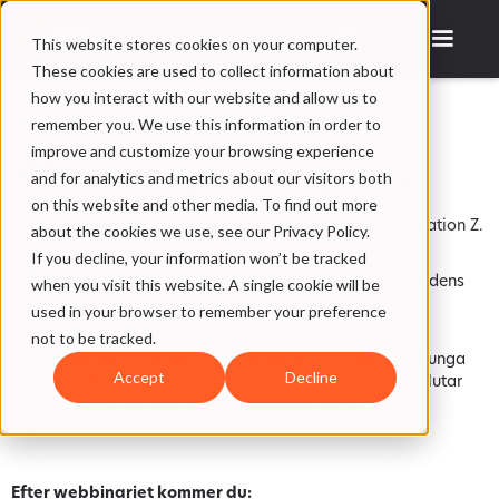
This website stores cookies on your computer.
These cookies are used to collect information about
how you interact with our website and allow us to
remember you. We use this information in order to
improve and customize your browsing experience
Att rekrytera gen z
and for analytics and metrics about our visitors both
on this website and other media. To find out more
Vi utforskar framtidens arbetskraft med fokus på Generation Z.
about the cookies we use, see our Privacy Policy.
Vad söker unga arbetstagare och hur når du dem?
If you decline, your information won’t be tracked
Följ med på ett lärorikt webbinar där vi utforskar framtidens
when you visit this website. A single cookie will be
arbetskraft med fokus på Generation Z. Vad söker unga
used in your browser to remember your preference
arbetstagare och hur når du dem?
not to be tracked.
Vi går igenom strategier för att attrahera och rekrytera unga
Accept
Decline
talanger, delar värdefulla insikter och lärdomar och avslutar
med konkreta tips som du kan använda direkt i din
organisation.
Efter webbinariet kommer du: