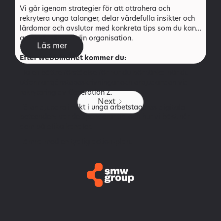
Vi går igenom strategier för att attrahera och
rekrytera unga talanger, delar värdefulla insikter och
lärdomar och avslutar med konkreta tips som du kan
använda direkt i din organisation.
Läs mer
Efter webbinariet kommer du:
Ha en bättre förståelse för hur du bör tänka när du
utformar tjänstebeskrivningar och erbjudanden vid
rekrytering av Generation Z.
Next
Få en djupare insikt i unga arbetstagares digitala
beteenden: var de spenderar tid och hur vi bäst når
dem på olika kanaler.
Lämna med en tydlig action-plan.