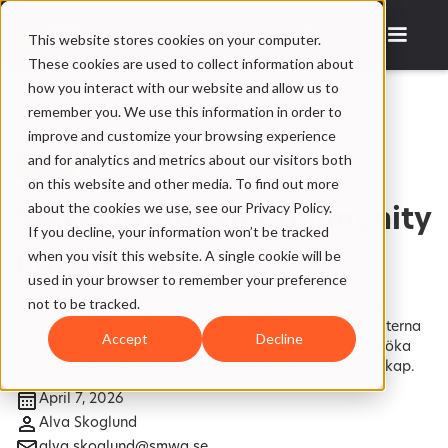
This website stores cookies on your computer.
These cookies are used to collect information about
how you interact with our website and allow us to
remember you. We use this information in order to
improve and customize your browsing experience
and for analytics and metrics about our visitors both
TID
min read
on this website and other media. To find out more
about the cookies we use, see our Privacy Policy.
SMW Group blir Community
If you decline, your information won’t be tracked
when you visit this website. A single cookie will be
Partner till SEBS
used in your browser to remember your preference
not to be tracked.
SMW Group går in som Community Partner till Sweden
Employer Branding Summit [SEBS]. Tillsammans vill parterna
Accept
Decline
stärka den svenska employer branding-branschen och öka
kunskapsutbytet mellan HR, kommunikation och ledarskap.
April 7, 2026
Alva Skoglund
alva.skoglund@smwg.se