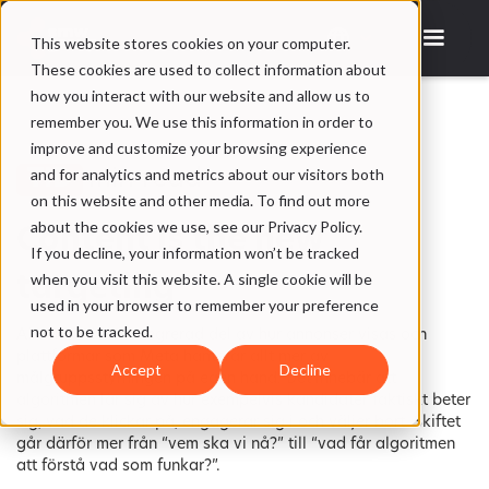
This website stores cookies on your computer.
These cookies are used to collect information about
how you interact with our website and allow us to
remember you. We use this information in order to
improve and customize your browsing experience
and for analytics and metrics about our visitors both
TID
min read
on this website and other media. To find out more
about the cookies we use, see our Privacy Policy.
Content is the new
If you decline, your information won’t be tracked
when you visit this website. A single cookie will be
targeting
used in your browser to remember your preference
not to be tracked.
AI har blivit en integrerad del av hur annonser visas och
plattformar som Meta hanterar allt mer av
Accept
Decline
målgruppsstyrningen på egen hand. Det innebär att
algoritmen lär sig av hur exempelvis kandidater faktiskt beter
sig, vad de klickar på, engagerar sig i och väljer bort. Skiftet
går därför mer från “vem ska vi nå?” till “vad får algoritmen
att förstå vad som funkar?”.